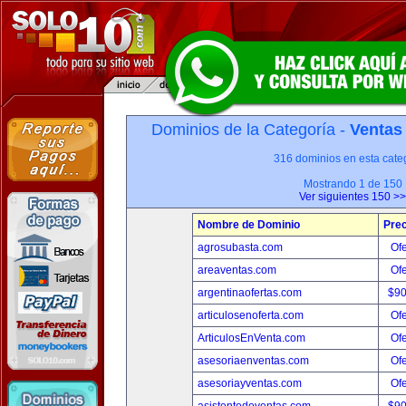
Dominios de la Categoría -
Ventas
316 dominios en esta categ
Mostrando 1 de 150
Ver siguientes 150 >>
Nombre de Dominio
Prec
agrosubasta.com
Ofe
areaventas.com
Ofe
argentinaofertas.com
$9
articulosenoferta.com
Ofe
ArticulosEnVenta.com
Ofe
asesoriaenventas.com
Ofe
asesoriayventas.com
Ofe