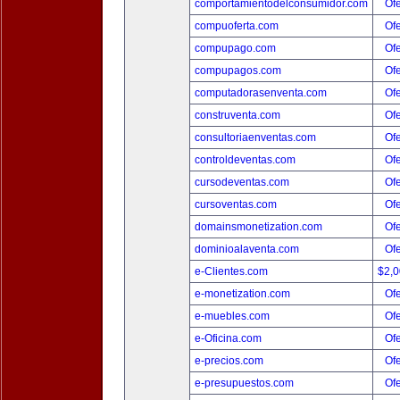
comportamientodelconsumidor.com
Ofe
compuoferta.com
Ofe
compupago.com
Ofe
compupagos.com
Ofe
computadorasenventa.com
Ofe
construventa.com
Ofe
consultoriaenventas.com
Ofe
controldeventas.com
Ofe
cursodeventas.com
Ofe
cursoventas.com
Ofe
domainsmonetization.com
Ofe
dominioalaventa.com
Ofe
e-Clientes.com
$2,
e-monetization.com
Ofe
e-muebles.com
Ofe
e-Oficina.com
Ofe
e-precios.com
Ofe
e-presupuestos.com
Ofe