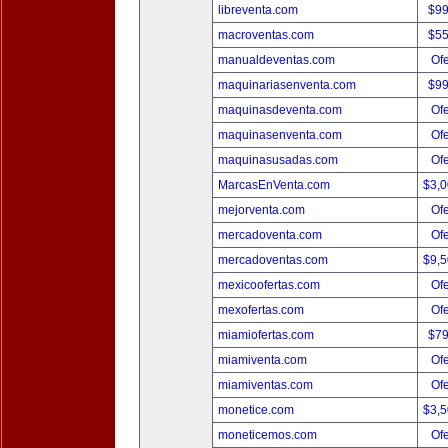
libreventa.com
$9
macroventas.com
$5
manualdeventas.com
Ofe
maquinariasenventa.com
$9
maquinasdeventa.com
Ofe
maquinasenventa.com
Ofe
maquinasusadas.com
Ofe
MarcasEnVenta.com
$3,
mejorventa.com
Ofe
mercadoventa.com
Ofe
mercadoventas.com
$9,
mexicoofertas.com
Ofe
mexofertas.com
Ofe
miamiofertas.com
$7
miamiventa.com
Ofe
miamiventas.com
Ofe
monetice.com
$3,
moneticemos.com
Ofe