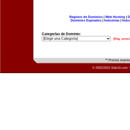
Registro de Dominios
|
Web Hosting
|
D
Dominios Expirados
|
Industrias
|
Indu
Categorías de Dominio:
[Pág. princi
** Precios expre
© 2002/2022 Solo10.com