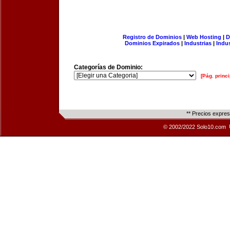
Registro de Dominios
|
Web Hosting
|
D
Dominios Expirados
|
Industrias
|
Indu
Categorías de Dominio:
[Pág. princi
** Precios expre
© 2002/2022 Solo10.com