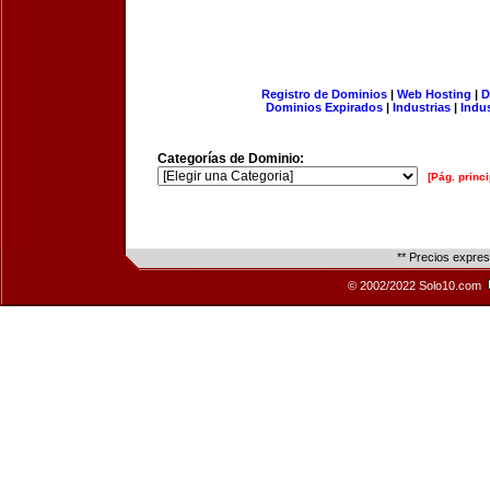
Registro de Dominios
|
Web Hosting
|
D
Dominios Expirados
|
Industrias
|
Indu
Categorías de Dominio:
[Pág. princi
** Precios expre
© 2002/2022 Solo10.com