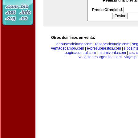
Realizar una Oferta
Precio Ofrecido $
Otros dominios en venta:
enbuscadelamor.com
|
reservadevuelo.com
|
se
ventadecampo.com
|
e-presupuestos.com
|
sitiosin
paginacentral.com
|
miamiventa.com
|
coch
vacacionesargentina.com
|
viajesp