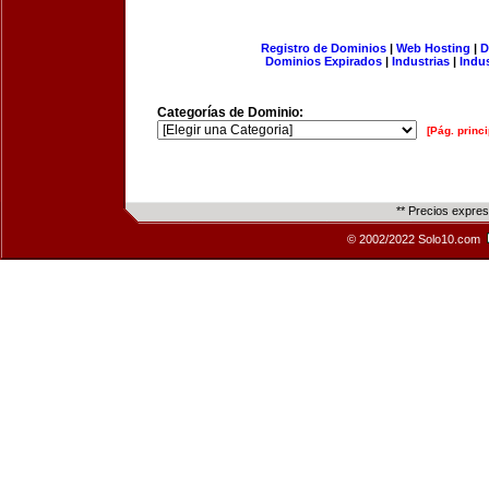
Registro de Dominios
|
Web Hosting
|
D
Dominios Expirados
|
Industrias
|
Indu
Categorías de Dominio:
[Pág. princi
** Precios expre
© 2002/2022 Solo10.com