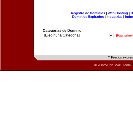
Registro de Dominios
|
Web Hosting
|
D
Dominios Expirados
|
Industrias
|
Indu
Categorías de Dominio:
[Pág. princi
** Precios expre
© 2002/2022 Solo10.com