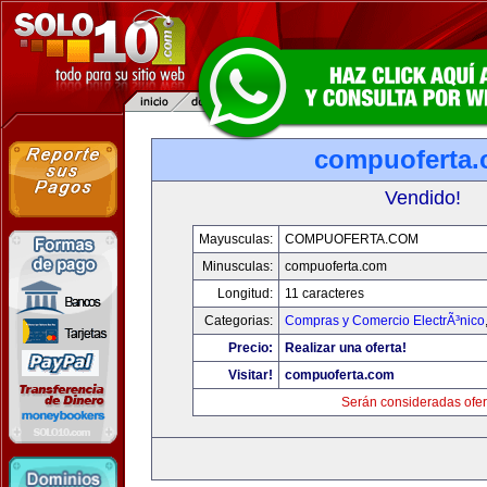
compuoferta
Vendido!
Mayusculas:
COMPUOFERTA.COM
Minusculas:
compuoferta.com
Longitud:
11 caracteres
Categorias:
Compras y Comercio ElectrÃ³nico
Precio:
Realizar una oferta!
Visitar!
compuoferta.com
Serán consideradas ofer