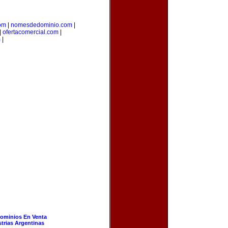
om
|
nomesdedominio.com
|
|
ofertacomercial.com
|
m
|
ominios En Venta
strias Argentinas