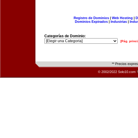
Registro de Dominios
|
Web Hosting
|
D
Dominios Expirados
|
Industrias
|
Indu
Categorías de Dominio:
[Pág. princi
** Precios expre
© 2002/2022 Solo10.com