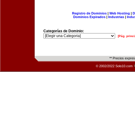
Registro de Dominios
|
Web Hosting
|
D
Dominios Expirados
|
Industrias
|
Indu
Categorías de Dominio:
[Pág. princi
** Precios expre
© 2002/2022 Solo10.com