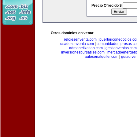
Precio Ofrecido $
Otros dominios en venta:
relojesenventa.com
|
puertoriconegocios.c
usadosenventa.com
|
comunidadempresas.c
admonetization.com
|
gestionventas.com
inversionesbursatiles.com
|
mercadoenergeti
autosenalquiler.com
|
guiadive