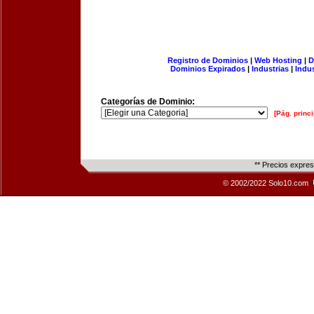
Registro de Dominios
|
Web Hosting
|
D
Dominios Expirados
|
Industrias
|
Indu
Categorías de Dominio:
[Pág. princi
** Precios expre
© 2002/2022 Solo10.com