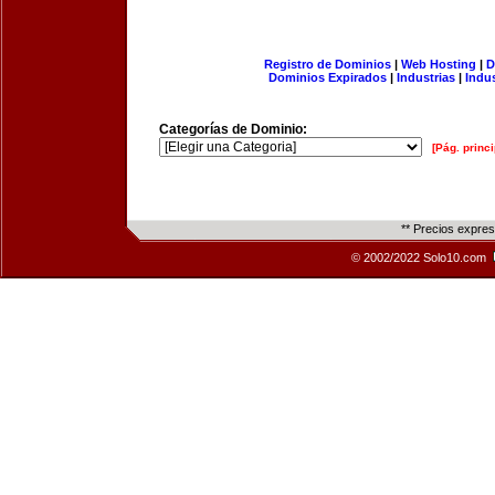
Registro de Dominios
|
Web Hosting
|
D
Dominios Expirados
|
Industrias
|
Indu
Categorías de Dominio:
[Pág. princi
** Precios expre
© 2002/2022 Solo10.com