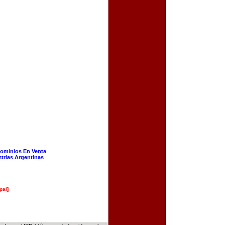
ominios En Venta
strias Argentinas
pal]