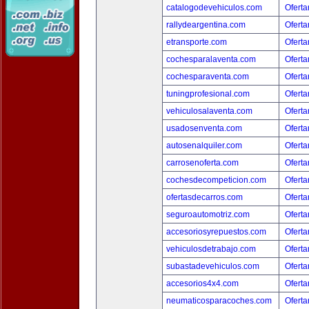
catalogodevehiculos.com
Oferta
rallydeargentina.com
Oferta
etransporte.com
Oferta
cochesparalaventa.com
Oferta
cochesparaventa.com
Oferta
tuningprofesional.com
Oferta
vehiculosalaventa.com
Oferta
usadosenventa.com
Oferta
autosenalquiler.com
Oferta
carrosenoferta.com
Oferta
cochesdecompeticion.com
Oferta
ofertasdecarros.com
Oferta
seguroautomotriz.com
Oferta
accesoriosyrepuestos.com
Oferta
vehiculosdetrabajo.com
Oferta
subastadevehiculos.com
Oferta
accesorios4x4.com
Oferta
neumaticosparacoches.com
Oferta