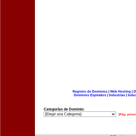
Registro de Dominios
|
Web Hosting
|
D
Dominios Expirados
|
Industrias
|
Indu
Categorías de Dominio:
[Pág. princi