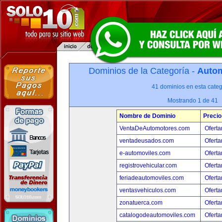
Dominios de la Categoría -
Autom
41 dominios en esta categ
Mostrando 1 de 41
Nombre de Dominio
Precio
VentaDeAutomotores.com
Oferta
ventadeusados.com
Oferta
e-automoviles.com
Oferta
registrovehicular.com
Oferta
feriadeautomoviles.com
Oferta
ventasvehiculos.com
Oferta
zonatuerca.com
Oferta
catalogodeautomoviles.com
Oferta