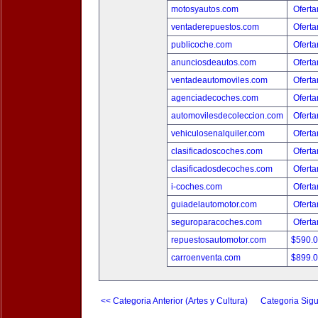
motosyautos.com
Oferta
ventaderepuestos.com
Oferta
publicoche.com
Oferta
anunciosdeautos.com
Oferta
ventadeautomoviles.com
Oferta
agenciadecoches.com
Oferta
automovilesdecoleccion.com
Oferta
vehiculosenalquiler.com
Oferta
clasificadoscoches.com
Oferta
clasificadosdecoches.com
Oferta
i-coches.com
Oferta
guiadelautomotor.com
Oferta
seguroparacoches.com
Oferta
repuestosautomotor.com
$590.
carroenventa.com
$899.
<< Categoria Anterior (Artes y Cultura)
Categoria Sigu