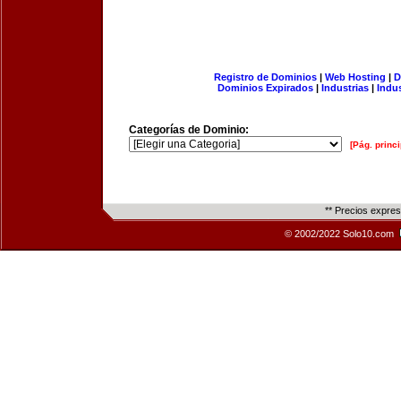
Registro de Dominios
|
Web Hosting
|
D
Dominios Expirados
|
Industrias
|
Indu
Categorías de Dominio:
[Pág. princi
** Precios expre
© 2002/2022 Solo10.com