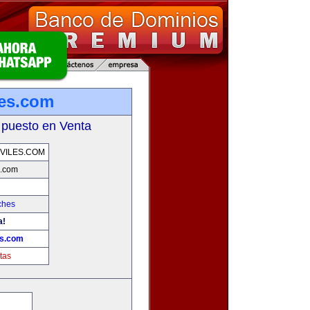
les.com
 puesto en Venta
VILES.COM
s.com
ches
a!
es.com
tas