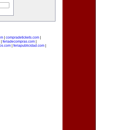
om
|
compradetickets.com
|
|
feriadecompras.com
|
ios.com
|
feriapublicidad.com
|