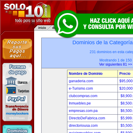
Dominios de la Categoría
231 dominios en esta categ
Mostrando 1 de 150
Ver siguientes 81 >>
Nombre de Dominio
Precio
ganaderia.com
$95,000
e-Turismo.com
$20,000
clubcompras.com
$8,900
Inmuebles.pe
$8,500
empresas.com.pa
$6,500
DirectoDeFabrica.com
$5,999
directoriousa.com
$5,500