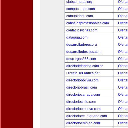
clubcompras.org
Oferta
compucampo.com
Oferta
comunidadit.com
Oferta
consejosprofesionales.com
Oferta
contactosycitas.com
Oferta
dataguia.com
Oferta
desarrolladores.org
Oferta
desarrollodesitios.com
Oferta
descargas365.com
Oferta
directodefabrica.com.ar
Oferta
DirectoDeFabrica.net
Oferta
directoriobolivia.com
Oferta
directoriobrasil.com
Oferta
directoriocanada.com
Oferta
directoriochile.com
Oferta
directoriocreativo.com
Oferta
directorioecuatoriano.com
Oferta
directorioempleo.com
Oferta