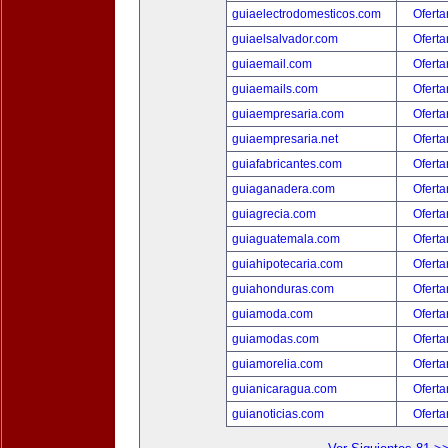
guiaelectrodomesticos.com
Oferta
guiaelsalvador.com
Oferta
guiaemail.com
Oferta
guiaemails.com
Oferta
guiaempresaria.com
Oferta
guiaempresaria.net
Oferta
guiafabricantes.com
Oferta
guiaganadera.com
Oferta
guiagrecia.com
Oferta
guiaguatemala.com
Oferta
guiahipotecaria.com
Oferta
guiahonduras.com
Oferta
guiamoda.com
Oferta
guiamodas.com
Oferta
guiamorelia.com
Oferta
guianicaragua.com
Oferta
guianoticias.com
Oferta