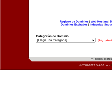
Registro de Dominios
|
Web Hosting
|
D
Dominios Expirados
|
Industrias
|
Indu
Categorías de Dominio:
[Pág. princi
** Precios expre
© 2002/2022 Solo10.com