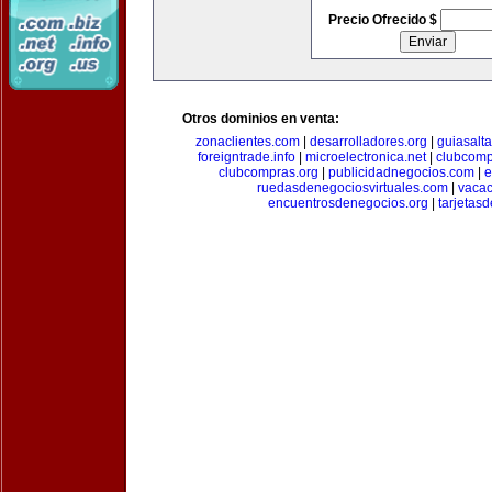
Precio Ofrecido $
Otros dominios en venta:
zonaclientes.com
|
desarrolladores.org
|
guiasalt
foreigntrade.info
|
microelectronica.net
|
clubcom
clubcompras.org
|
publicidadnegocios.com
|
e
ruedasdenegociosvirtuales.com
|
vacac
encuentrosdenegocios.org
|
tarjetas