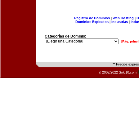
Registro de Dominios
|
Web Hosting
|
D
Dominios Expirados
|
Industrias
|
Indu
Categorías de Dominio:
[Pág. princi
** Precios expre
© 2002/2022 Solo10.com