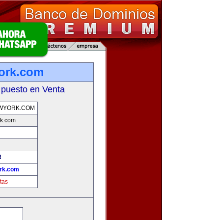
ork.com
 puesto en Venta
WYORK.COM
k.com
!
rk.com
tas