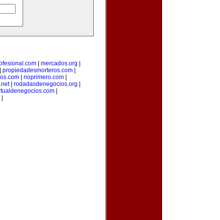
ofesional.com
|
mercados.org
|
|
propiedadesmorteros.com
|
ios.com
|
rioprimero.com
|
.net
|
rodadasdenegocios.org
|
rtualdenegocios.com
|
|