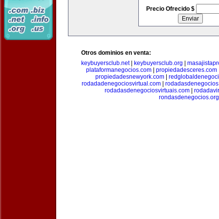
Precio Ofrecido $
Otros dominios en venta:
keybuyersclub.net
|
keybuyersclub.org
|
masajistapr
plataformanegocios.com
|
propiedadesceres.com
propiedadesnewyork.com
|
redglobaldenegoc
rodadadenegociosvirtual.com
|
rodadasdenegocios
rodadasdenegociosvirtuais.com
|
rodadavi
rondasdenegocios.org