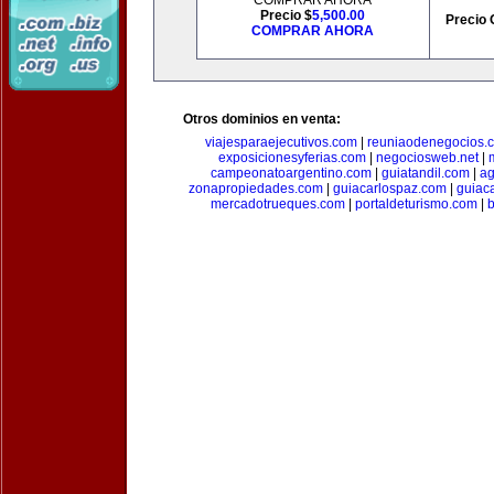
COMPRAR AHORA
Precio $
5,500.00
Precio 
COMPRAR AHORA
Otros dominios en venta:
viajesparaejecutivos.com
|
reuniaodenegocios.
exposicionesyferias.com
|
negociosweb.net
|
campeonatoargentino.com
|
guiatandil.com
|
ag
zonapropiedades.com
|
guiacarlospaz.com
|
guiac
mercadotrueques.com
|
portaldeturismo.com
|
b