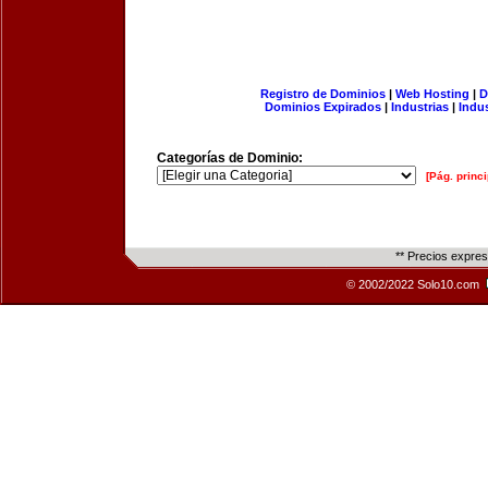
Registro de Dominios
|
Web Hosting
|
D
Dominios Expirados
|
Industrias
|
Indu
Categorías de Dominio:
[Pág. princi
** Precios expre
© 2002/2022 Solo10.com