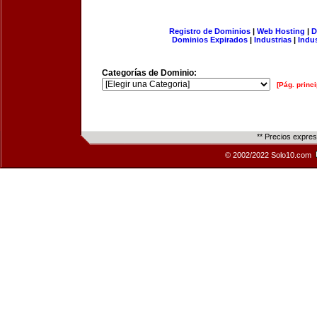
Registro de Dominios
|
Web Hosting
|
D
Dominios Expirados
|
Industrias
|
Indu
Categorías de Dominio:
[Pág. princi
** Precios expre
© 2002/2022 Solo10.com