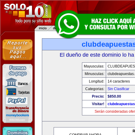
clubdeapuesta
El dueño de este dominio lo ha
Mayusculas:
CLUBDEAPUES
Minusculas:
clubdeapuestas
Longitud:
14 caracteres
Categorias:
Sin Clasificar
Precio:
$850.00
Visitar!
clubdeapuesta
Serán consideradas ofer
R