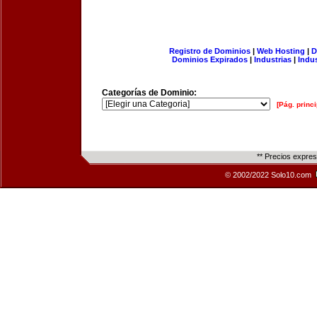
Registro de Dominios
|
Web Hosting
|
D
Dominios Expirados
|
Industrias
|
Indu
Categorías de Dominio:
[Pág. princi
** Precios expre
© 2002/2022 Solo10.com