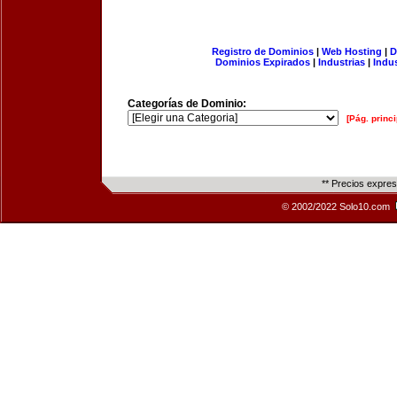
Registro de Dominios
|
Web Hosting
|
D
Dominios Expirados
|
Industrias
|
Indu
Categorías de Dominio:
[Pág. princi
** Precios expre
© 2002/2022 Solo10.com