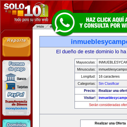
inmueblesycamp
El dueño de este dominio lo ha
Mayusculas:
INMUEBLESYCA
Minusculas:
inmueblesycampo
Longitud:
16 caracteres
Categorias:
Sin Clasificar
Precio:
Realizar una ofer
Visitar!
inmueblesycamp
Serán consideradas ofer
Realizar una Oferta