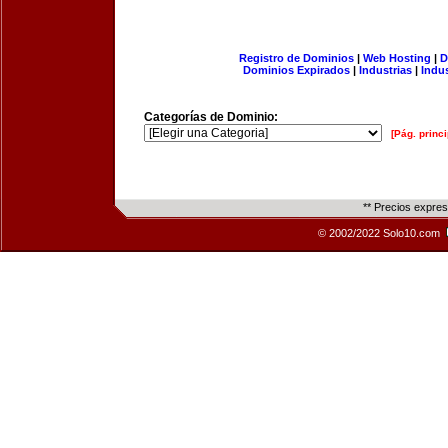
Registro de Dominios
|
Web Hosting
|
D
Dominios Expirados
|
Industrias
|
Indu
Categorías de Dominio:
[Pág. princi
** Precios expre
© 2002/2022 Solo10.com