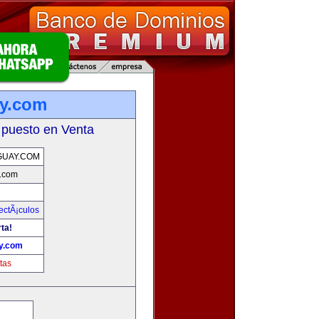
ay.com
 puesto en Venta
GUAY.COM
.com
ectÃ¡culos
rta!
y.com
tas