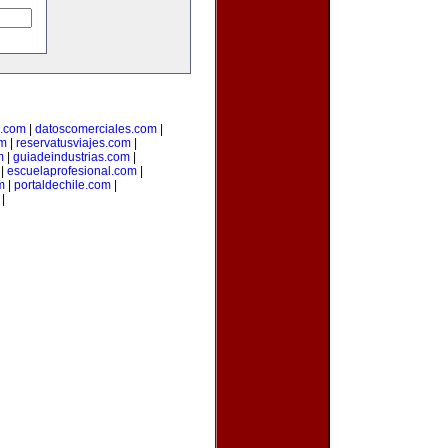
l.com
|
datoscomerciales.com
|
om
|
reservatusviajes.com
|
m
|
guiadeindustrias.com
|
|
escuelaprofesional.com
|
m
|
portaldechile.com
|
|