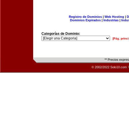
Registro de Dominios
|
Web Hosting
|
D
Dominios Expirados
|
Industrias
|
Indu
Categorías de Dominio:
[Pág. princi
** Precios expre
© 2002/2022 Solo10.com