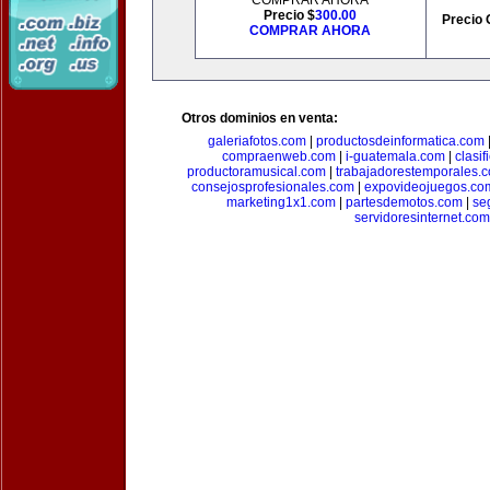
COMPRAR AHORA
Precio $
300.00
Precio 
COMPRAR AHORA
Otros dominios en venta:
galeriafotos.com
|
productosdeinformatica.com
compraenweb.com
|
i-guatemala.com
|
clasi
productoramusical.com
|
trabajadorestemporales.
consejosprofesionales.com
|
expovideojuegos.co
marketing1x1.com
|
partesdemotos.com
|
se
servidoresinternet.com