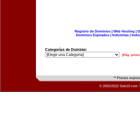
Registro de Dominios
|
Web Hosting
|
D
Dominios Expirados
|
Industrias
|
Indu
Categorías de Dominio:
[Pág. princi
** Precios expre
© 2002/2022 Solo10.com