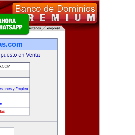
as.com
 puesto en Venta
S.COM
esiones y Empleo
om
tas