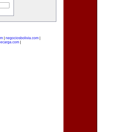
om
|
negociosbolivia.com
|
decarga.com
|