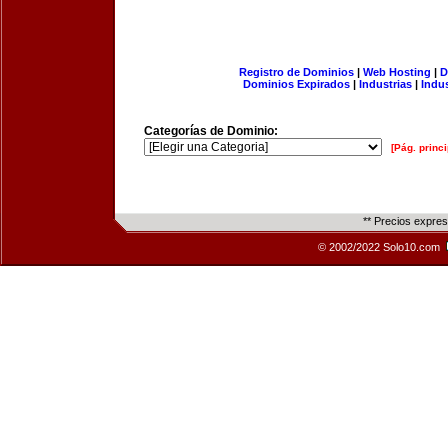
Registro de Dominios
|
Web Hosting
|
D
Dominios Expirados
|
Industrias
|
Indu
Categorías de Dominio:
[Pág. princi
** Precios expre
© 2002/2022 Solo10.com