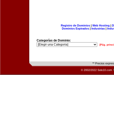
Registro de Dominios
|
Web Hosting
|
D
Dominios Expirados
|
Industrias
|
Indu
Categorías de Dominio:
[Pág. princi
** Precios expre
© 2002/2022 Solo10.com