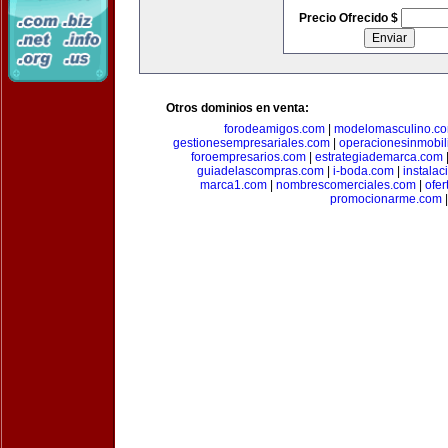
Precio Ofrecido $
Otros dominios en venta:
forodeamigos.com
|
modelomasculino.c
gestionesempresariales.com
|
operacionesinmobil
foroempresarios.com
|
estrategiademarca.com
guiadelascompras.com
|
i-boda.com
|
instala
marca1.com
|
nombrescomerciales.com
|
ofe
promocionarme.com
|