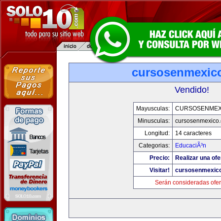
cursosenmexic
Vendido!
Mayusculas:
CURSOSENMEX
Minusculas:
cursosenmexico
Longitud:
14 caracteres
Categorias:
EducaciÃ³n
Precio:
Realizar una ofe
Visitar!
cursosenmexic
Serán consideradas ofer