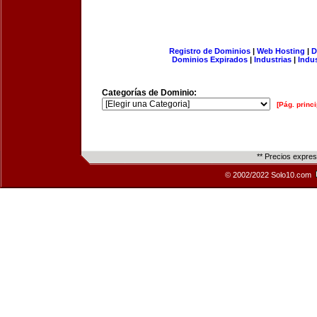
Registro de Dominios
|
Web Hosting
|
D
Dominios Expirados
|
Industrias
|
Indu
Categorías de Dominio:
[Pág. princi
** Precios expre
© 2002/2022 Solo10.com