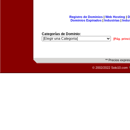
Registro de Dominios
|
Web Hosting
|
D
Dominios Expirados
|
Industrias
|
Indu
Categorías de Dominio:
[Pág. princi
** Precios expre
© 2002/2022 Solo10.com