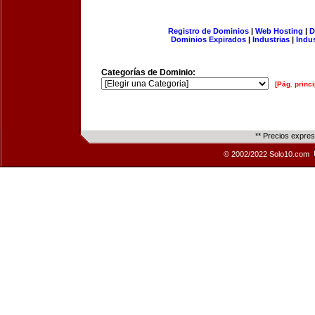
Registro de Dominios
|
Web Hosting
|
D
Dominios Expirados
|
Industrias
|
Indu
Categorías de Dominio:
[Pág. princi
** Precios expre
© 2002/2022 Solo10.com