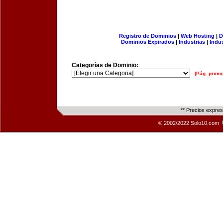
Registro de Dominios
|
Web Hosting
|
D
Dominios Expirados
|
Industrias
|
Indu
Categorías de Dominio:
[Pág. princi
** Precios expre
© 2002/2022 Solo10.com