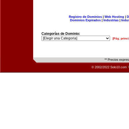
Registro de Dominios
|
Web Hosting
|
D
Dominios Expirados
|
Industrias
|
Indu
Categorías de Dominio:
[Pág. princi
** Precios expre
© 2002/2022 Solo10.com