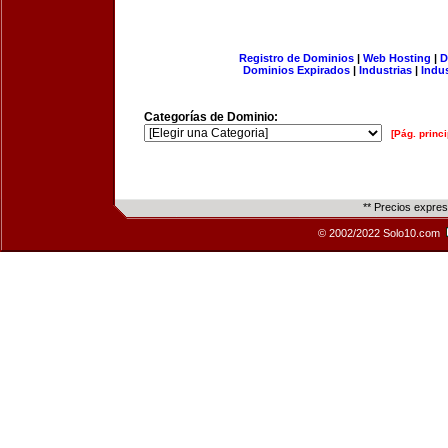
Registro de Dominios
|
Web Hosting
|
D
Dominios Expirados
|
Industrias
|
Indu
Categorías de Dominio:
[Pág. princi
** Precios expre
© 2002/2022 Solo10.com