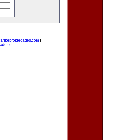
caribepropiedades.com
|
ades.ec
|