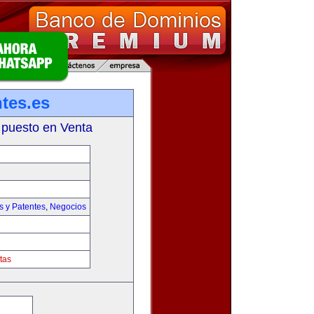
tes.es
 puesto en Venta
s y Patentes
,
Negocios
tas