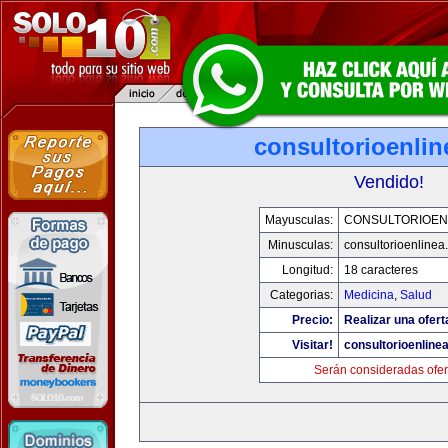
consultorioenli
Vendido!
Mayusculas:
CONSULTORIOEN
Minusculas:
consultorioenlinea
Longitud:
18 caracteres
Categorias:
Medicina
,
Salud
Precio:
Realizar una ofert
Visitar!
consultorioenline
Serán consideradas ofer