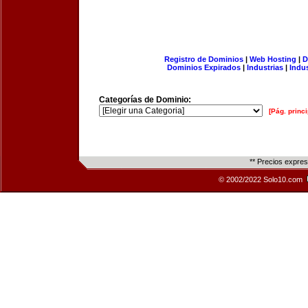
Registro de Dominios
|
Web Hosting
|
D
Dominios Expirados
|
Industrias
|
Indu
Categorías de Dominio:
[Pág. princi
** Precios expre
© 2002/2022 Solo10.com