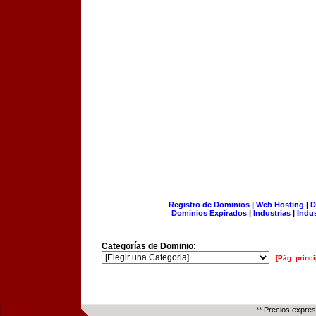
Registro de Dominios
|
Web Hosting
|
D
Dominios Expirados
|
Industrias
|
Indu
Categorías de Dominio:
[Pág. princi
** Precios expre