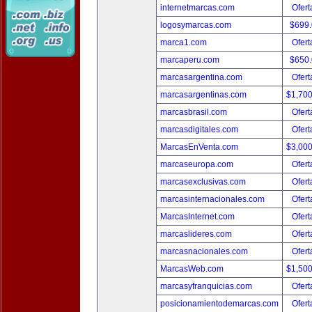
internetmarcas.com
Ofert
logosymarcas.com
$699
marca1.com
Ofert
marcaperu.com
$650
marcasargentina.com
Ofert
marcasargentinas.com
$1,70
marcasbrasil.com
Ofert
marcasdigitales.com
Ofert
MarcasEnVenta.com
$3,00
marcaseuropa.com
Ofert
marcasexclusivas.com
Ofert
marcasinternacionales.com
Ofert
MarcasInternet.com
Ofert
marcaslideres.com
Ofert
marcasnacionales.com
Ofert
MarcasWeb.com
$1,50
marcasyfranquicias.com
Ofert
posicionamientodemarcas.com
Ofert