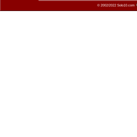
© 2002/2022 Solo10.com