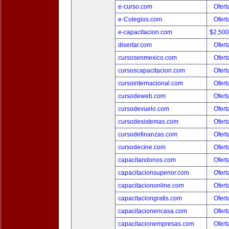
e-curso.com
Ofert
e-Colegios.com
Ofert
e-capacitacion.com
$2,50
disertar.com
Ofert
cursosenmexico.com
Ofert
cursoscapacitacion.com
Ofert
cursointernacional.com
Ofert
cursodeweb.com
Ofert
cursodevuelo.com
Ofert
cursodesistemas.com
Ofert
cursodefinanzas.com
Ofert
cursodecine.com
Ofert
capacitandonos.com
Ofert
capacitacionsuperior.com
Ofert
capacitaciononline.com
Ofert
capacitaciongratis.com
Ofert
capacitacionencasa.com
Ofert
capacitacionempresas.com
Ofert