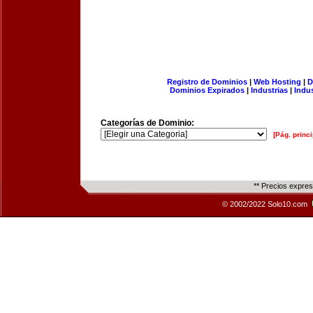
Registro de Dominios
|
Web Hosting
|
D
Dominios Expirados
|
Industrias
|
Indu
Categorías de Dominio:
[Pág. princi
** Precios expre
© 2002/2022 Solo10.com