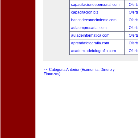
capacitaciondepersonal.com
Ofert
capacitacion.biz
Ofert
bancodeconocimiento.com
Ofert
aulaempresarial.com
Ofert
auladeinformatica.com
Ofert
aprendafotografia.com
Ofert
academiadefotografia.com
Ofert
<< Categoria Anterior (Economia, Dinero y
Finanzas)