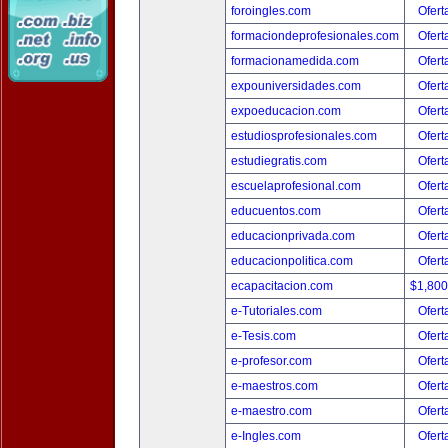
foroingles.com
Ofert
formaciondeprofesionales.com
Ofert
formacionamedida.com
Ofert
expouniversidades.com
Ofert
expoeducacion.com
Ofert
estudiosprofesionales.com
Ofert
estudiegratis.com
Ofert
escuelaprofesional.com
Ofert
educuentos.com
Ofert
educacionprivada.com
Ofert
educacionpolitica.com
Ofert
ecapacitacion.com
$1,80
e-Tutoriales.com
Ofert
e-Tesis.com
Ofert
e-profesor.com
Ofert
e-maestros.com
Ofert
e-maestro.com
Ofert
e-Ingles.com
Ofert