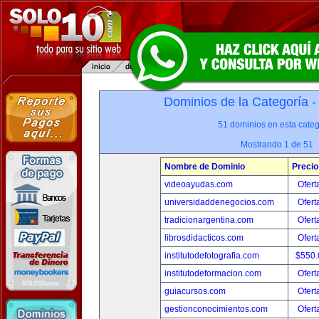
Dominios de la Categoría 
51 dominios en esta categ
Mostrando 1 de 51
Nombre de Dominio
Precio
videoayudas.com
Ofert
universidaddenegocios.com
Ofert
tradicionargentina.com
Ofert
librosdidacticos.com
Ofert
institutodefotografia.com
$550
institutodeformacion.com
Ofert
guiacursos.com
Ofert
gestionconocimientos.com
Ofert